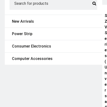
New Arrivals
V
Power Strip
e
r
Consumer Electronics
e
s
Computer Accessories
(
n
v
e
r
s
a